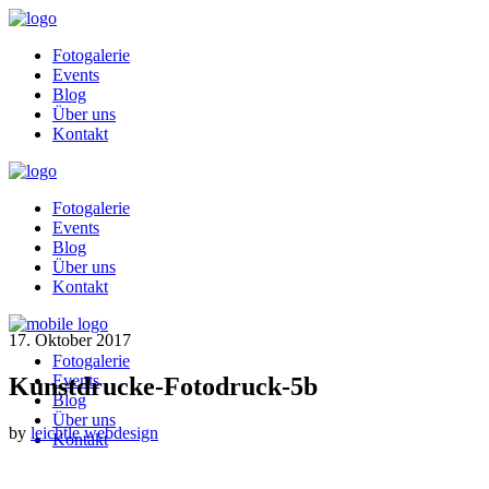
Fotogalerie
Events
Blog
Über uns
Kontakt
Fotogalerie
Events
Blog
Über uns
Kontakt
17. Oktober 2017
Fotogalerie
Events
Kunstdrucke-Fotodruck-5b
Blog
Über uns
by
leichtle webdesign
Kontakt